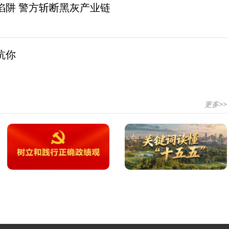
陷阱 警方斩断黑灰产业链
坑你
更多>>