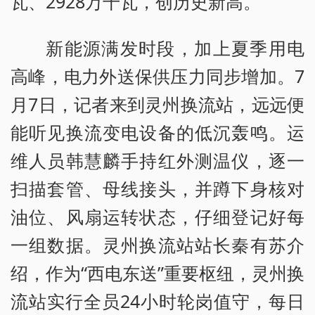
瓦、2928万千瓦，创历史新高。
新能源满发时段，加上夏季用电
高峰，电力外送保供压力同步增加。7
月7日，记者来到灵州换流站，远远便
能听见换流变电设备的低沉轰鸣。运
维人员韩慧麟手持红外测温仪，逐一
扫描套管、母线接头，并蹲下身核对
油位、风扇运转状态，仔细登记好每
一组数据。灵州换流站站长秦有苏介
绍，作为“西电东送”重要枢纽，灵州换
流站实行全员24小时轮岗值守，每日