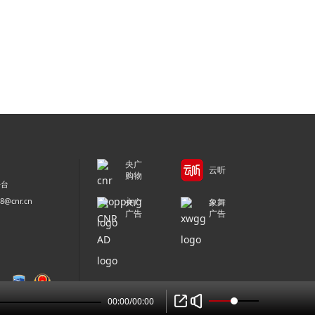
央广
云听
购物
平台
@cnr.cn
央广
象舞
广告
广告
00:00
/
00:00