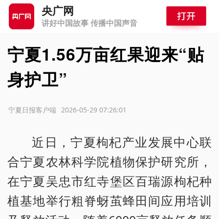
央广网
讲好中国故事 传播中国声音
宁夏1.56万亩红果迎来“贴
身护卫”
源：宁夏日报客户端
2026-05-29 07:26:01
近日，宁夏枸杞产业发展中心联
合宁夏农林科学院植物保护研究所，
在宁夏吴忠市红寺堡区百瑞源枸杞种
植基地举行粗脊蚜茧蜂田间应用培训