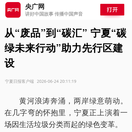
央广网
讲好中国故事 传播中国声音
从“废品”到“碳汇” 宁夏“碳
绿未来行动”助力先行区建
设
源：宁夏日报客户端
2026-06-24 20:11:19
黄河浪涛奔涌，两岸绿意萌动。
在几字弯的怀抱里，宁夏正上演着一
场因生活垃圾分类而起的绿色变革。