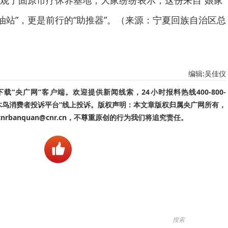
观了固原市疗休养基地，大家纷纷表示，这份来自“娘家
油站”，更是前行的“助推器”。（来源：宁夏回族自治区总
编辑:吴佳仪
“央广网”客户端。欢迎提供新闻线索，24小时报料热线400-800-
啄木鸟消费者投诉平台”线上投诉。版权声明：本文章版权归属央广网所有，
banquan@cnr.cn，不尊重原创的行为我们将追究责任。