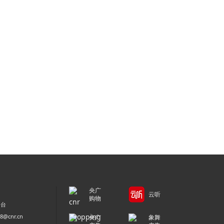
央广
云听
购物
平台
@cnr.cn
央广
象舞