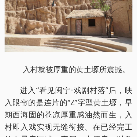
入村就被厚重的黄土塬所震撼。
进入“看见闽宁·戏剧村落”后，映
入眼帘的是连片的“Z”字型黄土塬，早
期西海固的苍凉厚重感油然而生，入
村即入戏实现无缝衔接。在已经完工