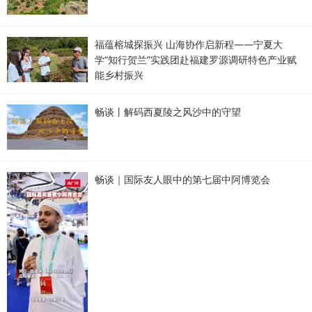
福蕴榕城探振兴 山海协作启新程——宁夏大
学“知行贺兰”实践团赴福建罗源调研特色产业赋
能乡村振兴
畅谈丨解码西夏陵之风沙中的守望
畅谈｜国际友人眼中的第七届中阿博览会