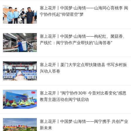
塞上花开丨中国梦·山海情——山海同心育桃李 闽
宁协作托起“仰望星空”梦
塞上花开丨中国梦·山海情——枸杞红、菌菇香、
产线忙：闽宁协作产业帮扶的“山海答卷”
塞上花开丨厦门大学定点帮扶隆德县 书写乡村振
兴动人答卷
塞上花开丨“闽宁协作30年 今昔对比看变化”感恩
教育主题活动在闽宁镇启动
塞上花开丨中国梦·山海情——闽宁携手 共创产业
新未来