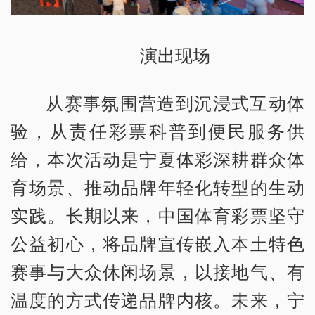
演出现场
从赛事氛围营造到沉浸式互动体
验，从责任彩票科普到便民服务供
给，本次活动是宁夏体彩深耕群众体
育场景、推动品牌年轻化转型的生动
实践。长期以来，中国体育彩票坚守
公益初心，将品牌宣传嵌入本土特色
赛事与大众休闲场景，以接地气、有
温度的方式传递品牌内核。未来，宁