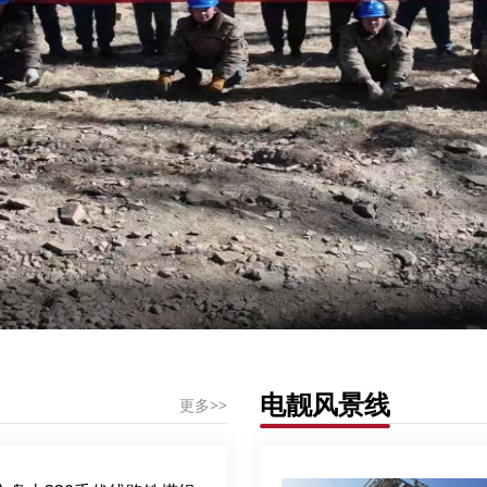
电靓风景线
更多>>