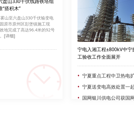
六盘山330千伏线路铁塔组
“搭积木”
云雾山至六盘山330千伏输变电
固原市原州区彭堡镇施工现
效地完成了高达96.4米的92号
。
[详细]
宁电入湘工程±800kV中
工验收工作全面展开
•
宁夏重点工程中卫热电
•
宁夏送变电高效处置一
•
国网银川供电公司获国网