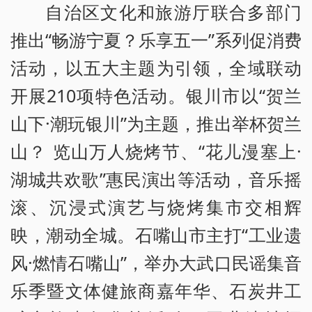
自治区文化和旅游厅联合多部门
推出“畅游宁夏？乐享五一”系列促消费
活动，以五大主题为引领，全域联动
开展210项特色活动。银川市以“贺兰
山下·潮玩银川”为主题，推出举杯贺兰
山？ 览山万人烧烤节、“花儿漫塞上·
湖城共欢歌”惠民演出等活动，音乐摇
滚、沉浸式演艺与烧烤集市交相辉
映，潮动全城。石嘴山市主打“工业遗
风·燃情石嘴山”，举办大武口民谣集音
乐季暨文体健旅商嘉年华、石炭井工