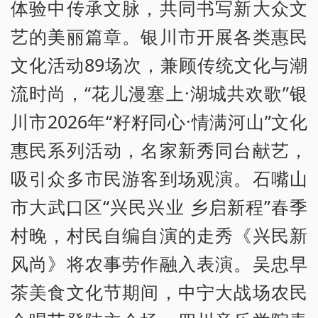
体验中传承文脉，共同书写新大众文
艺的美丽篇章。银川市开展各类惠民
文化活动89场次，兼顾传统文化与潮
流时尚，“花儿漫塞上·湖城共欢歌”银
川市2026年“籽籽同心·情满河山”文化
惠民系列活动，名家新秀同台献艺，
吸引众多市民游客到场观演。石嘴山
市大武口区“兴民兴业 乡启新程”春季
村晚，村民自编自演的走秀《兴民新
风尚》将农事劳作融入表演。吴忠早
茶美食文化节期间，中宁大战场农民