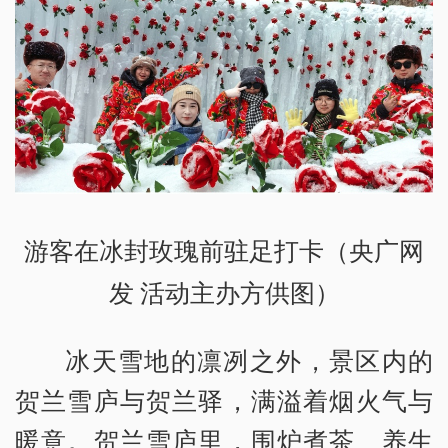
游客在冰封玫瑰前驻足打卡（央广网
发 活动主办方供图）
冰天雪地的凛冽之外，景区内的
贺兰雪庐与贺兰驿，满溢着烟火气与
暖意。贺兰雪庐里，围炉煮茶、养生