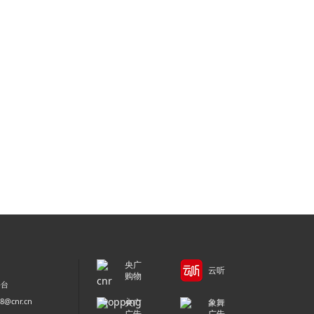
央广
云听
购物
平台
@cnr.cn
央广
象舞
广告
广告