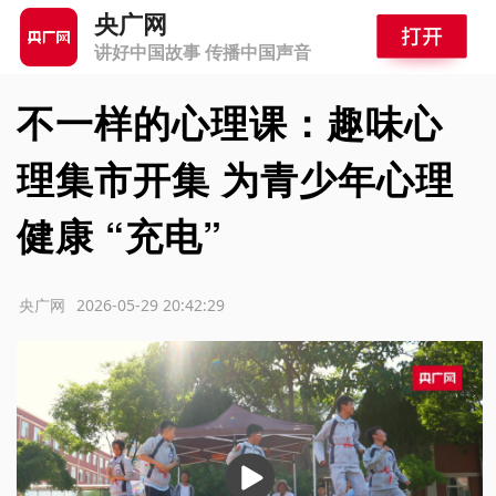
央广网
讲好中国故事 传播中国声音
不一样的心理课：趣味心
理集市开集 为青少年心理
健康 “充电”
源：央广网
2026-05-29 20:42:29
播
放