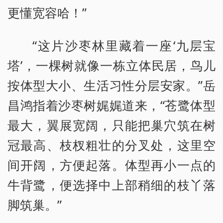
更懂宽容哈！”
“这片沙枣林里藏着一座‘九层宝
塔’，一棵树就像一栋立体民居，鸟儿
按体型大小、生活习性分层安家。”岳
昌鸿指着沙枣树娓娓道来，“苍鹭体型
最大，翼展宽阔，只能把巢穴筑在树
冠最高、枝杈粗壮的分叉处，这里空
间开阔，方便起落。体型再小一点的
牛背鹭，便选择中上部稍细的枝丫落
脚筑巢。”