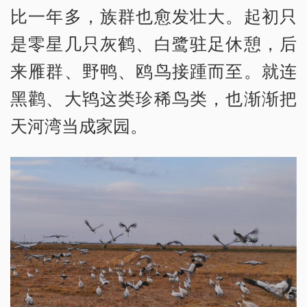
比一年多，族群也愈发壮大。起初只
是零星几只灰鹤、白鹭驻足休憩，后
来雁群、野鸭、鸥鸟接踵而至。就连
黑鹳、大鸨这类珍稀鸟类，也渐渐把
天河湾当成家园。