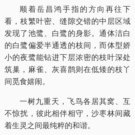
顺着岳昌鸿手指的方向再往下
看，枝繁叶密、缝隙交错的中层区域
发现了池鹭、白鹭的身影。通体洁白
的白鹭偏爱半通透的枝间，而体型娇
小的夜鹭能钻进下层浓密的枝叶深处
筑巢，麻雀、灰喜鹊则在低矮的枝丫
间觅食嬉闹。
一树九重天，飞鸟各居其窝、互
不惊扰，彼此相伴相守，沙枣林间藏
着生灵之间最纯粹的和谐。