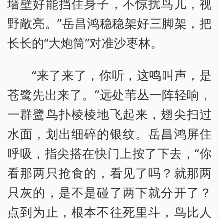
墙壁好能挡住身子，不惊扰鸟儿，视
野敞亮。”岳昌鸿稳稳架好三脚架，把
长长的“大炮筒”对准沙枣林。
“来了来了，你听，这鸣叫声，是
苍鹭先出来了。”远处苇丛一阵轻响，
一群鹭鸟扑棱棱地飞起来，翅尖扫过
水面，划出细碎的银纹。岳昌鸿屏住
呼吸，指尖搭在快门上按了下去，“你
看那两只抢食的，看见了吗？就那两
只灰的，是不是碰了两下就分开了？
点到为止，根本不往死里斗，鸟比人