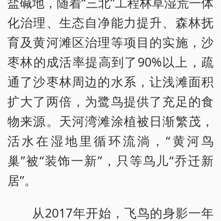
盐碱地，随着“三北”工程林草湿荒一体
化治理、生态自净能力提升、森林抚
育及黄河滩区治理等项目的实施，沙
枣林的成活率提高到了90%以上，疏
通了沙枣林周边的水系，让浅滩面积
扩大了两倍，为鹭鸟提供了充足的食
物来源。天河湾滩涂植被日渐繁茂，
活水在湿地里循环流淌，“黄河鸟
巢”被“装饰一新”，只等鸟儿“乔迁新
居”。
从2017年开始，飞鸟的身影一年