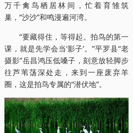
万千禽鸟栖居林间，忙着育雏筑
巢，“沙沙”和鸣漫遍河湾。
“要藏得住，等得起。拍鸟的第一
课，就是先学会当‘影子’。”平罗县“老
摄影”岳昌鸿压低嗓子，刻意放轻脚步
往芦苇荡深处走，来到一座废弃羊
圈，这是拍鸟专属的“潜伏地”。