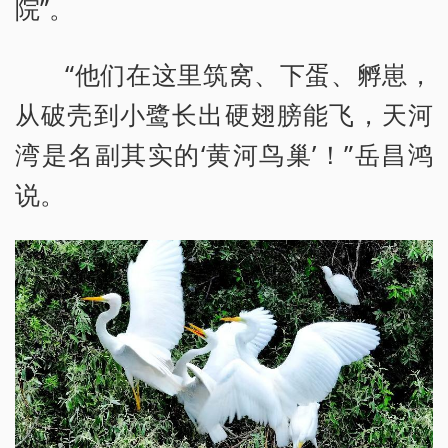
院”。
“他们在这里筑窝、下蛋、孵崽，
从破壳到小鹭长出硬翅膀能飞，天河
湾是名副其实的‘黄河鸟巢’！”岳昌鸿
说。