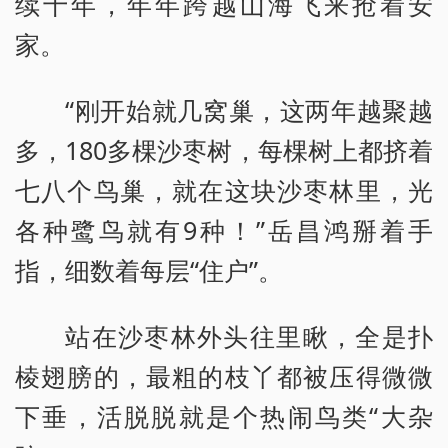
续十年，年年跨越山海飞来抢着安
家。
“刚开始就几窝巢，这两年越聚越
多，180多棵沙枣树，每棵树上都挤着
七八个鸟巢，就在这块沙枣林里，光
各种鹭鸟就有9种！”岳昌鸿掰着手
指，细数着每层“住户”。
站在沙枣林外头往里瞅，全是扑
棱翅膀的，最粗的枝丫都被压得微微
下垂，活脱脱就是个热闹鸟类“大杂