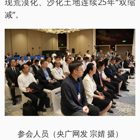
现荒漠化、沙化土地连续25年“双缩
减”。
参会人员（央广网发 宗婧 摄）